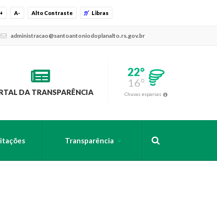
+
A-
Alto Contraste
Libras
administracao@santoantoniodoplanalto.rs.gov.br
22°
16°
RTAL DA TRANSPARÊNCIA
Chuvas esparsas
citações
Transparência