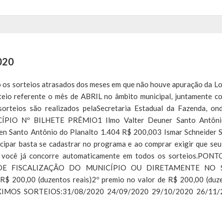
020
o os sorteios atrasados dos meses em que não houve apuração da Lo
rteio referente o mês de ABRIL no âmbito municipal, juntamente c
sorteios são realizados pelaSecretaria Estadual da Fazenda, on
CÍPIO Nº BILHETE PRÊMIO1 Ilmo Valter Deuner Santo Antôni
en Santo Antônio do Planalto 1.404 R$ 200,003 Ismar Schneider 
cipar basta se cadastrar no programa e ao comprar exigir que se
ois você já concorre automaticamente em todos os sorteios.PON
E FISCALIZAÇÃO DO MUNICÍPIO OU DIRETAMENTE NO S
de R$ 200,00 (duzentos reais)2º premio no valor de R$ 200,00 (duz
PROXIMOS SORTEIOS:31/08/2020 24/09/2020 29/10/2020 26/11