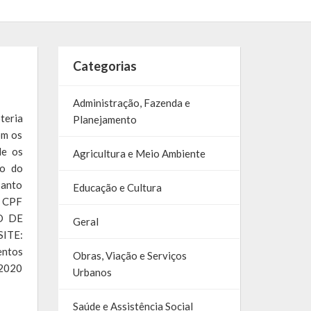
Categorias
Administração, Fazenda e
teria
Planejamento
om os
de os
Agricultura e Meio Ambiente
o do
Santo
Educação e Cultura
u CPF
TO DE
Geral
ITE:
entos
Obras, Viação e Serviços
/2020
Urbanos
Saúde e Assistência Social