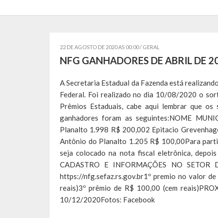
22 DE AGOSTO DE 2020 AS 00:00 /
GERAL
NFG GANHADORES DE ABRIL DE 2
A Secretaria Estadual da Fazenda está realizand
Federal. Foi realizado no dia 10/08/2020 o so
Prêmios Estaduais, cabe aqui lembrar que os 
ganhadores foram as seguintes:NOME MUNI
Planalto 1.998 R$ 200,002 Epitacio Grevenhag
Antônio do Planalto 1.205 R$ 100,00Para parti
seja colocado na nota fiscal eletrônica, dep
CADASTRO E INFORMAÇÕES NO SETOR D
https://nfg.sefaz.rs.gov.br1º premio no valor 
reais)3º prêmio de R$ 100,00 (cem reais)
10/12/2020Fotos: Facebook