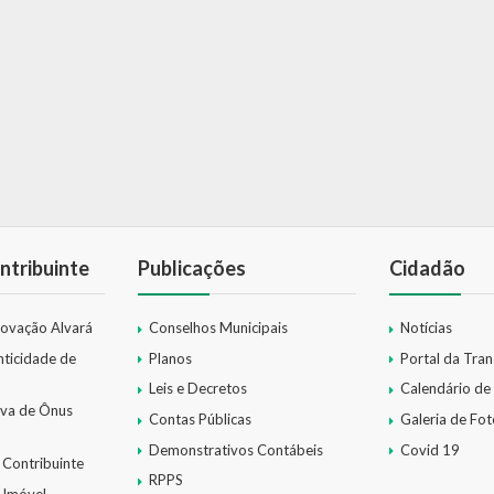
ntribuinte
Publicações
Cidadão
novação Alvará
Conselhos Municipais
Notícias
nticidade de
Planos
Portal da Tra
Leis e Decretos
Calendário de
iva de Ônus
Contas Públicas
Galeria de Fot
Demonstrativos Contábeis
Covid 19
 Contribuinte
RPPS
 Imóvel