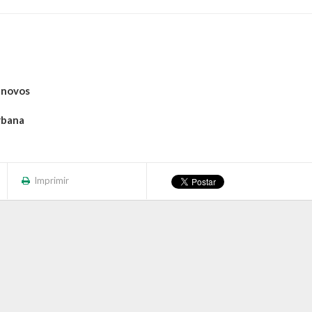
 novos
rbana
Imprimir