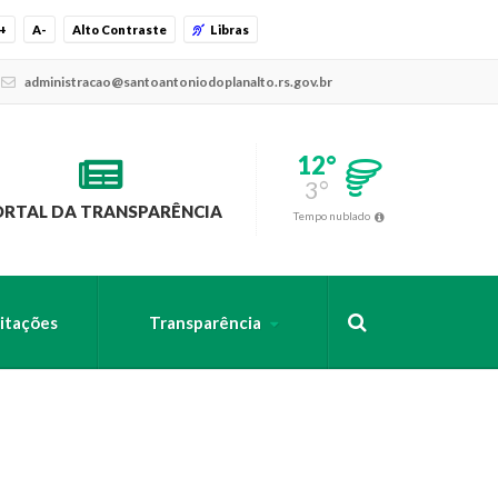
+
A-
Alto Contraste
Libras
administracao@santoantoniodoplanalto.rs.gov.br
12°
3°
ORTAL DA TRANSPARÊNCIA
Tempo nublado
citações
Transparência