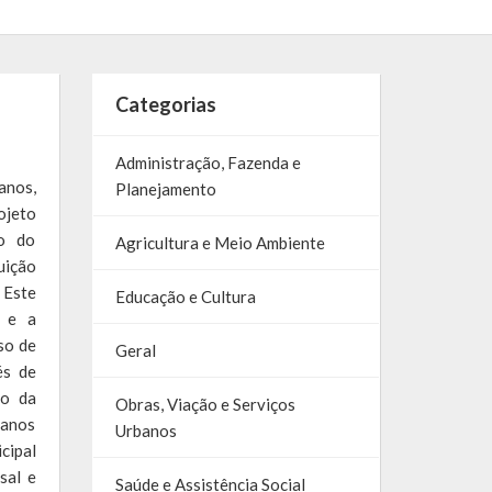
Categorias
Administração, Fazenda e
anos,
Planejamento
jeto
co do
Agricultura e Meio Ambiente
uição
 Este
Educação e Cultura
s e a
so de
Geral
és de
ão da
Obras, Viação e Serviços
 anos
Urbanos
ipal
sal e
Saúde e Assistência Social