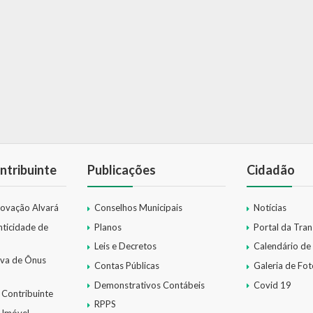
ntribuinte
Publicações
Cidadão
novação Alvará
Conselhos Municipais
Notícias
nticidade de
Planos
Portal da Tra
Leis e Decretos
Calendário de
iva de Ônus
Contas Públicas
Galeria de Fot
Demonstrativos Contábeis
Covid 19
 Contribuinte
RPPS
 Imóvel