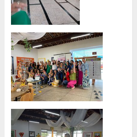
Relatório Circunstanciado
Editais
RPPS
RGF
RREO
Publicações Diversas
Eleições Conselho Tutelar
Licitações
Transparência
Portal da Transparência