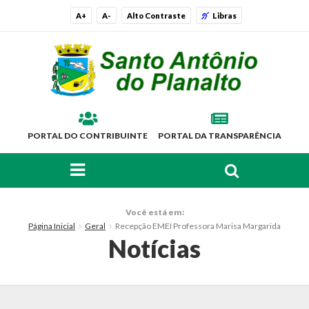
A+
A-
Alto Contraste
Libras
PORTAL DO CONTRIBUINTE
PORTAL DA TRANSPARÊNCIA
FAÇA SUA BUSCA PELO SITE
O Município
Você está em:
Página Inicial
Geral
Recepção EMEI Professora Marisa Margarida
Histórico
Notícias
Localização
Símbolos