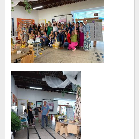
Calendário de Eventos
Galeria de Fotos
Publicações
Conselhos Municipais
Planos
Contas Públicas
Demonstrativos Contábeis
Prestação de Contas
Leis Orçamentárias
Leis e Decretos