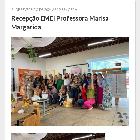
Governo
21 DE FEVEREIRO DE 2024 AS 19:33 /
GERAL
Recepção EMEI Professora Marisa
Administração
Margarida
Administrações Anteriores
Secretarias
Estrutura e Competências
Educação e Cultura
Obras e Viação
Saúde e Assistência Social
Desenvolvimento, Indústria, Comércio, Turismo, Trânsito e
Serviços Urbanos
Cultura e Turismo