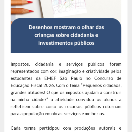
Calendário de Eventos
Galeria de Fotos
Publicações
Conselhos Municipais
Impostos, cidadania e serviços públicos foram
Planos
representados com cor, imaginação e criatividade pelos
Contas Públicas
estudantes da EMEF São Paulo no Concurso de
Educação Fiscal 2026. Com o tema “Pequenos cidadãos,
Demonstrativos Contábeis
grandes atitudes! O que os impostos ajudam a construir
na minha cidade?”, a atividade convidou os alunos a
Prestação de Contas
refletirem sobre como os recursos públicos retornam
para a população em obras, serviços e melhorias.
Leis Orçamentárias
Leis e Decretos
Cada turma participou com produções autorais e