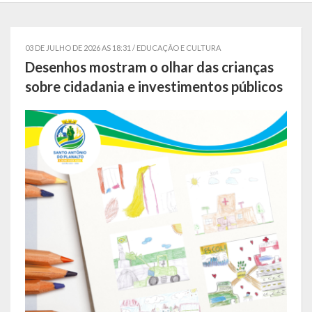
Governo
03 DE JULHO DE 2026 AS 18:31 /
EDUCAÇÃO E CULTURA
Administração
Desenhos mostram o olhar das crianças
Administrações Anteriores
sobre cidadania e investimentos públicos
Secretarias
Estrutura e Competências
Educação e Cultura
Obras e Viação
Saúde e Assistência Social
Desenvolvimento, Indústria, Comércio, Turismo, Trânsito e
Serviços Urbanos
Cultura e Turismo