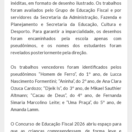
inéditas, em formato de desenho ilustrado. Os trabalhos
Relatório Circunstanciado
foram avaliados pelo Grupo de Educação Fiscal e por
servidores da Secretaria da Administração, Fazenda e
Editais
Planejamento e Secretaria da Educação, Cultura e
Desporto. Para garantir a imparcialidade, os desenhos
RPPS
foram encaminhados pela escola apenas com
pseudônimos, e os nomes dos estudantes foram
RGF
revelados posteriormente pela direção.
RREO
Os trabalhos vencedores foram identificados pelos
Publicações Diversas
pseudônimos “Homem de Ferro”, do 1º ano, de Lucca
Nascimento Formentini; “Aninha”, do 2º ano, de Ana Clara
Eleições Conselho Tutelar
Ozuca Cardozo; “Djeik Is”, do 3º ano, de Mikael Sauthier
Altmann; “Cacau de Deus”, do 4º ano, de Fernanda
Licitações
Simaria Marcolino Leite; e “Uma Praça”, do 5º ano, de
Amanda Lamm.
Transparência
O Concurso de Educação Fiscal 2026 abriu espaço para
Portal da Transparência
que as crianças compreendessem, de forma leve e