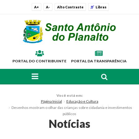
A+
A-
Alto Contraste
Libras
PORTAL DO CONTRIBUINTE
PORTAL DA TRANSPARÊNCIA
FAÇA SUA BUSCA PELO SITE
O Município
Você está em:
Página Inicial
Educação e Cultura
Histórico
Desenhos mostram o olhar das crianças sobre cidadania e investimentos
públicos
Localização
Notícias
Símbolos