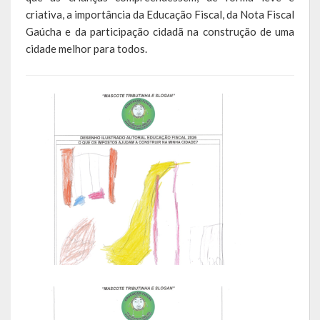
criativa, a importância da Educação Fiscal, da Nota Fiscal
SIC
Gaúcha e da participação cidadã na construção de uma
Contratos
cidade melhor para todos.
Concurso Público
Processo Seletivo
Carta de Serviços
Repasses e Transferências