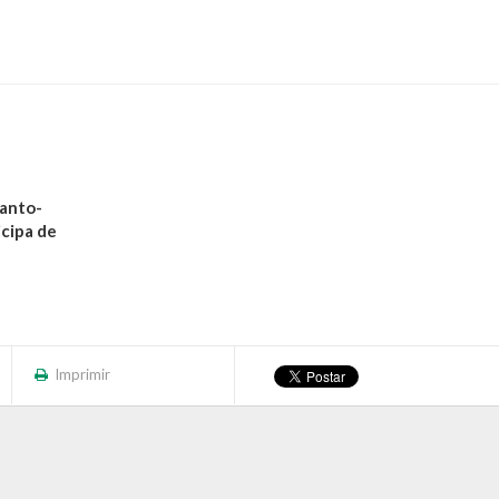
santo-
icipa de
Imprimir