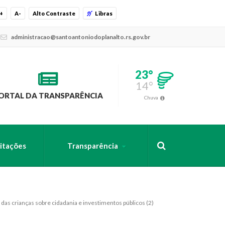
+
A-
Alto Contraste
Libras
administracao@santoantoniodoplanalto.rs.gov.br
23°
14°
ORTAL DA TRANSPARÊNCIA
Chuva
citações
Transparência
s crianças sobre cidadania e investimentos públicos (2)