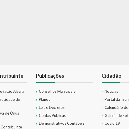
ntribuinte
Publicações
Cidadão
novação Alvará
Conselhos Municipais
Notícias
nticidade de
Planos
Portal da Tra
Leis e Decretos
Calendário de
iva de Ônus
Contas Públicas
Galeria de Fot
Demonstrativos Contábeis
Covid 19
 Contribuinte