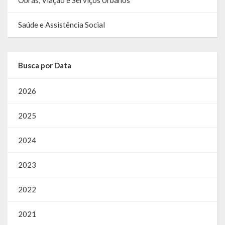
Relatório Circunstanciado
Saúde e Assistência Social
Editais
RPPS
Busca por Data
RGF
2026
RREO
2025
Publicações Diversas
2024
Eleições Conselho Tutelar
2023
Licitações
2022
Transparência
2021
Portal da Transparência