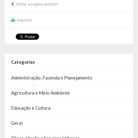
Voltar a página anterior
Calendário de Eventos
Imprimir
Galeria de Fotos
Publicações
Conselhos Municipais
Categorias
Planos
Administração, Fazenda e Planejamento
Contas Públicas
Agricultura e Meio Ambiente
Demonstrativos Contábeis
Prestação de Contas
Educação e Cultura
Leis Orçamentárias
Geral
Leis e Decretos
Obras, Viação e Serviços Urbanos