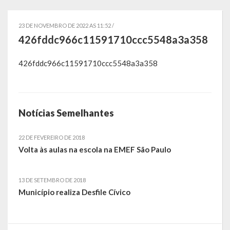
Governo
23 DE NOVEMBRO DE 2022 AS 11:52 /
Administração
426fddc966c11591710ccc5548a3a358
Administrações Anteriores
426fddc966c11591710ccc5548a3a358
Secretarias
Estrutura e Competências
Notícias Semelhantes
Educação e Cultura
22 DE FEVEREIRO DE 2018
Obras e Viação
Volta às aulas na escola na EMEF São Paulo
Saúde e Assistência Social
13 DE SETEMBRO DE 2018
Desenvolvimento, Indústria, Comércio, Turismo, Trânsito e
Município realiza Desfile Cívico
Serviços Urbanos
Cultura e Turismo