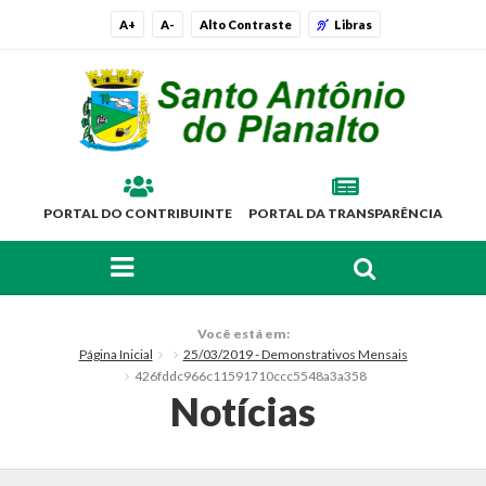
A+
A-
Alto Contraste
Libras
PORTAL DO CONTRIBUINTE
PORTAL DA TRANSPARÊNCIA
FAÇA SUA BUSCA PELO SITE
O Município
Você está em:
Página Inicial
25/03/2019 - Demonstrativos Mensais
Histórico
426fddc966c11591710ccc5548a3a358
Notícias
Localização
Símbolos