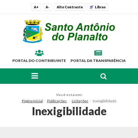
A+
A-
Alto Contraste
Libras
PORTAL DO CONTRIBUINTE
PORTAL DA TRANSPARÊNCIA
FAÇA SUA BUSCA PELO SITE
O Município
Você está em:
Página Inicial
Publicações
Licitações
Inexigibilidade
Histórico
Inexigibilidade
Localização
Símbolos