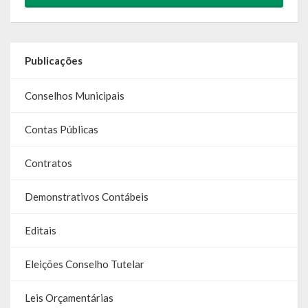
Relatório Circunstanciado
Editais
Publicações
RPPS
Conselhos Municipais
RGF
Contas Públicas
RREO
Contratos
Publicações Diversas
Eleições Conselho Tutelar
Demonstrativos Contábeis
Licitações
Editais
Transparência
Eleições Conselho Tutelar
Portal da Transparência
Leis Orçamentárias