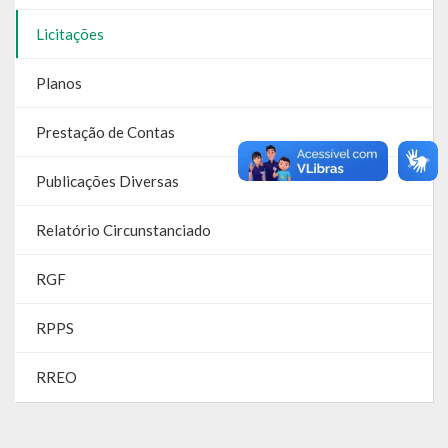
SIC
Licitações
Contratos
Planos
Concurso Público
Prestação de Contas
Processo Seletivo
Publicações Diversas
Carta de Serviços
Relatório Circunstanciado
Repasses e Transferências
RGF
RPPS
RREO